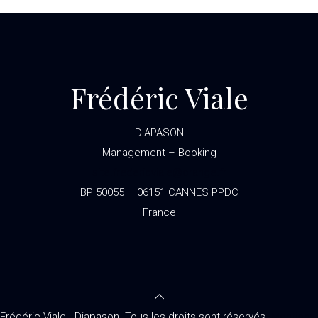
Frédéric Viale
DIAPASON
Management – Booking
site.fredericviale@orange.fr
BP 50055 – 06151 CANNES PPDC
France
Frédéric Viale - Diapason. Tous les droits sont réservés.
Mentions 