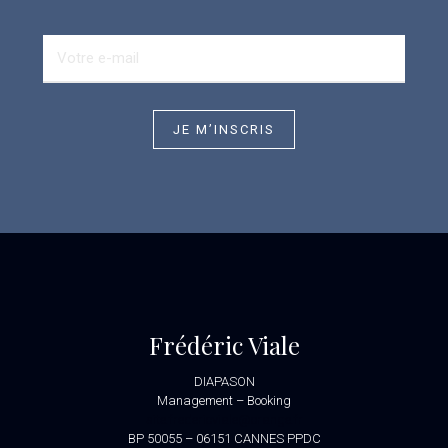
Frédéric Viale
DIAPASON
Management – Booking
site.fredericviale@orange.fr
BP 50055 – 06151 CANNES PPDC